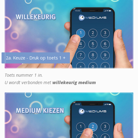
2a. Keuze - Druk op toets 1 +
Toets nummer 1 in.
U wordt verbonden met
willekeurig medium