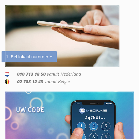
1. Bel lokaal nummer +
010 713 18 50
vanuit Nederland
02 788 12 43
vanuit België