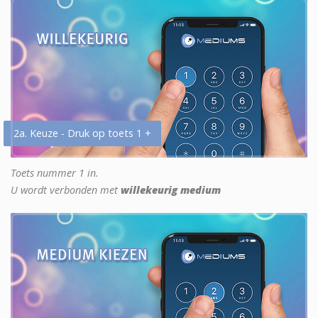
2a. Keuze - Druk op toets 1 +
Toets nummer 1 in.
U wordt verbonden met
willekeurig medium