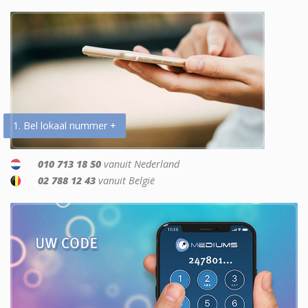
1. Bel lokaal nummer +
010 713 18 50
vanuit Nederland
02 788 12 43
vanuit België