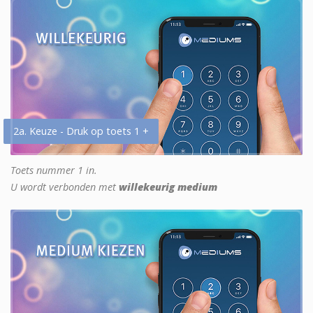
2a. Keuze - Druk op toets 1 +
Toets nummer 1 in.
U wordt verbonden met
willekeurig medium