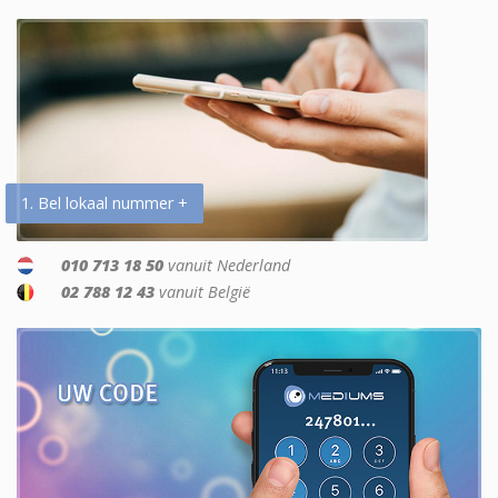
1. Bel lokaal nummer +
010 713 18 50
vanuit Nederland
02 788 12 43
vanuit België