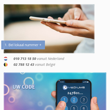
1. Bel lokaal nummer +
010 713 18 50
vanuit Nederland
02 788 12 43
vanuit België