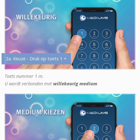
2a. Keuze - Druk op toets 1 +
Toets nummer 1 in.
U wordt verbonden met
willekeurig medium