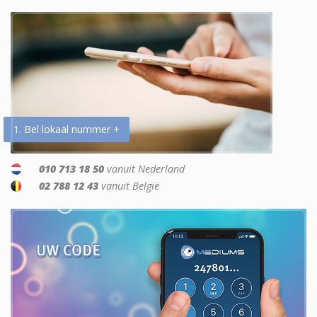
1. Bel lokaal nummer +
010 713 18 50
vanuit Nederland
02 788 12 43
vanuit België