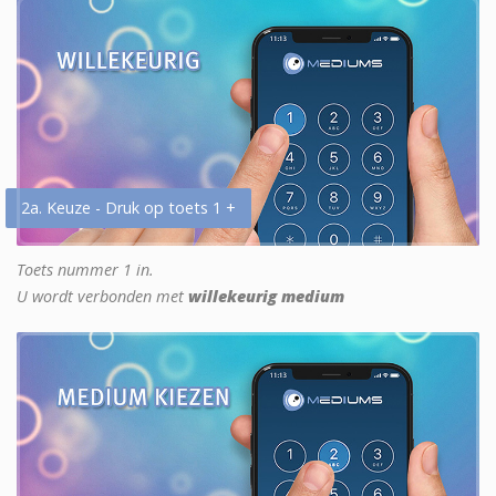
2a. Keuze - Druk op toets 1 +
Toets nummer 1 in.
U wordt verbonden met
willekeurig medium