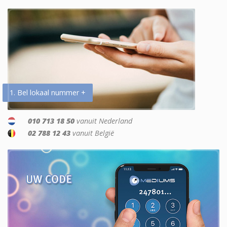
1. Bel lokaal nummer +
010 713 18 50
vanuit Nederland
02 788 12 43
vanuit België