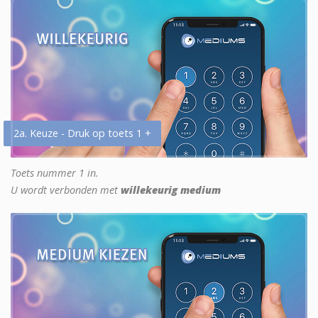
2a. Keuze - Druk op toets 1 +
Toets nummer 1 in.
U wordt verbonden met
willekeurig medium