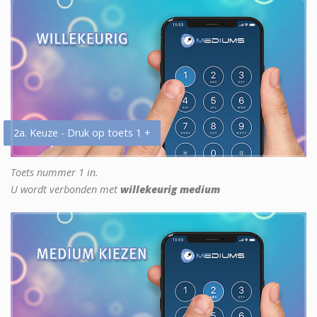
2a. Keuze - Druk op toets 1 +
Toets nummer 1 in.
U wordt verbonden met
willekeurig medium