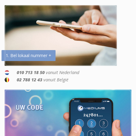
1. Bel lokaal nummer +
010 713 18 50
vanuit Nederland
02 788 12 43
vanuit België