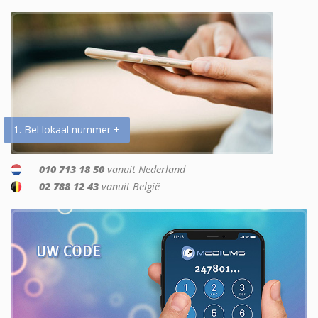
1. Bel lokaal nummer +
010 713 18 50
vanuit Nederland
02 788 12 43
vanuit België