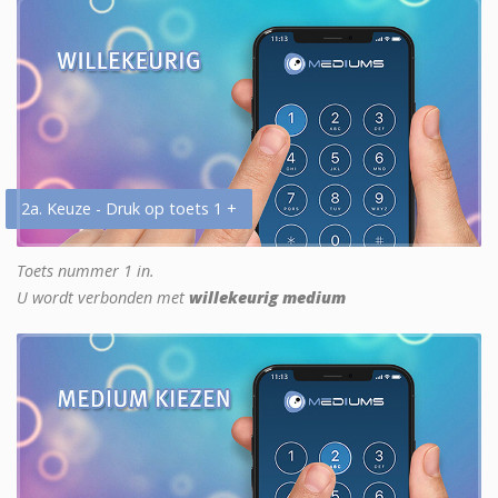
2a. Keuze - Druk op toets 1 +
Toets nummer 1 in.
U wordt verbonden met
willekeurig medium