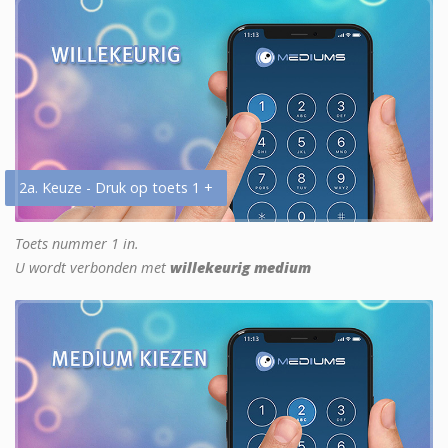
2a. Keuze - Druk op toets 1 +
Toets nummer 1 in.
U wordt verbonden met
willekeurig medium