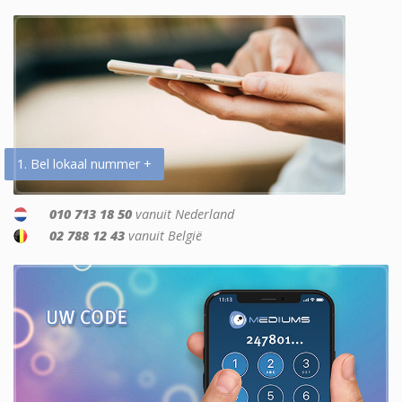
1. Bel lokaal nummer +
010 713 18 50
vanuit Nederland
02 788 12 43
vanuit België