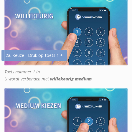
2a. Keuze - Druk op toets 1 +
Toets nummer 1 in.
U wordt verbonden met
willekeurig medium