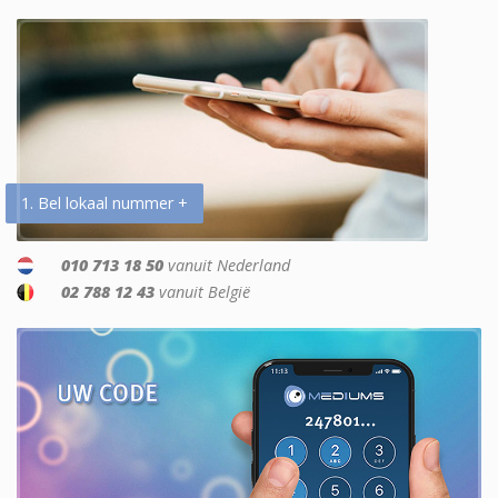
1. Bel lokaal nummer +
010 713 18 50
vanuit Nederland
02 788 12 43
vanuit België