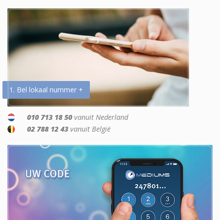
1. Bel lokaal nummer +
010 713 18 50
vanuit Nederland
02 788 12 43
vanuit België