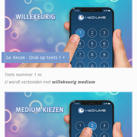
2a. Keuze - Druk op toets 1 +
Toets nummer 1 in.
U wordt verbonden met
willekeurig medium